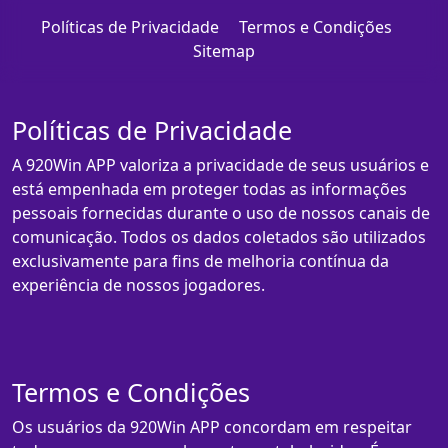
Políticas de Privacidade
Termos e Condições
Sitemap
Políticas de Privacidade
A 920Win APP valoriza a privacidade de seus usuários e
está empenhada em proteger todas as informações
pessoais fornecidas durante o uso de nossos canais de
comunicação. Todos os dados coletados são utilizados
exclusivamente para fins de melhoria contínua da
experiência de nossos jogadores.
Termos e Condições
Os usuários da 920Win APP concordam em respeitar