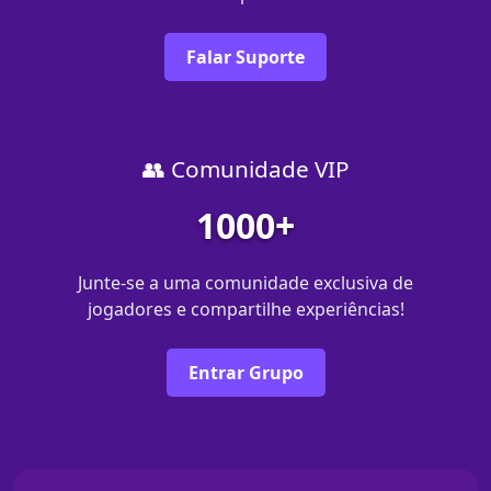
Falar Suporte
👥 Comunidade VIP
1000+
Junte-se a uma comunidade exclusiva de
jogadores e compartilhe experiências!
Entrar Grupo