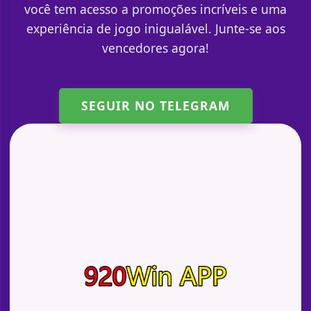
você tem acesso a promoções incríveis e uma
experiência de jogo inigualável. Junte-se aos
vencedores agora!
SEGUIR NO TELEGRAM