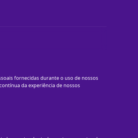
ssoais fornecidas durante o uso de nossos
 contínua da experiência de nossos