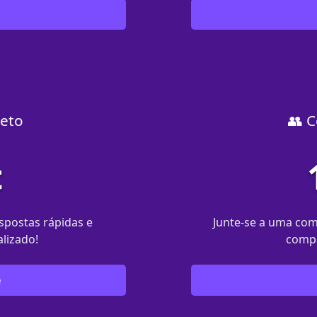
reto
👥 
t
espostas rápidas e
Junte-se a uma com
lizado!
compa
e