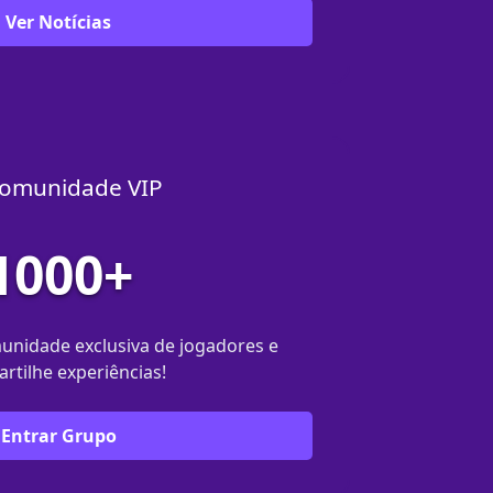
Ver Notícias
Comunidade VIP
1000+
unidade exclusiva de jogadores e
rtilhe experiências!
Entrar Grupo