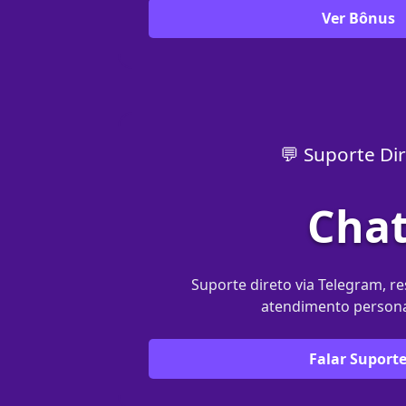
Ver Bônus
💬 Suporte Di
Cha
Suporte direto via Telegram, r
atendimento persona
Falar Suport