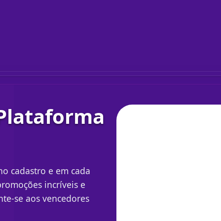
 Plataforma
no cadastro e em cada
promoções incríveis e
unte-se aos vencedores