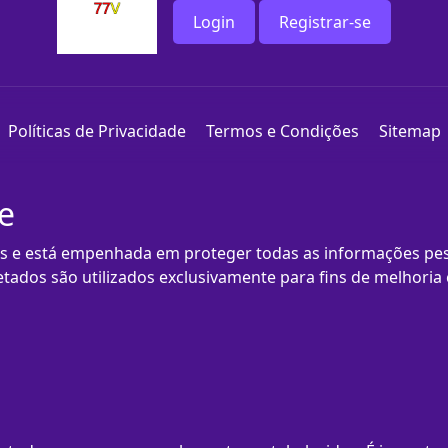
Login
Registrar-se
Políticas de Privacidade
Termos e Condições
Sitemap
de
ios e está empenhada em proteger todas as informações pe
tados são utilizados exclusivamente para fins de melhoria