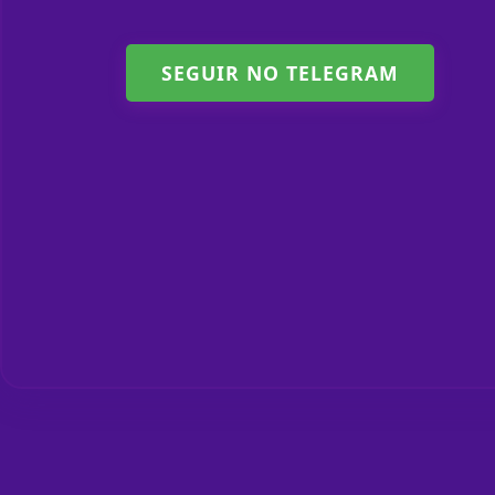
SEGUIR NO TELEGRAM