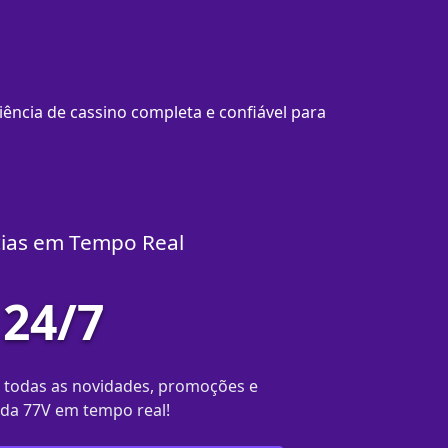
iência de cassino completa e confiável para
cias em Tempo Real
24/7
e todas as novidades, promoções e
 da 77V em tempo real!