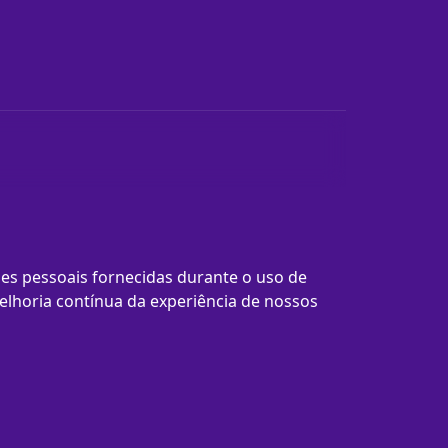
es pessoais fornecidas durante o uso de
elhoria contínua da experiência de nossos