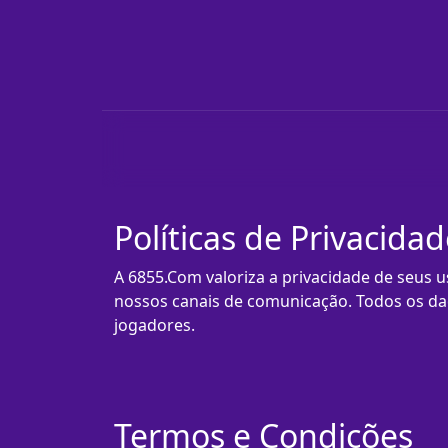
Políticas de Privacida
A 6855.Com valoriza a privacidade de seus 
nossos canais de comunicação. Todos os dad
jogadores.
Termos e Condições