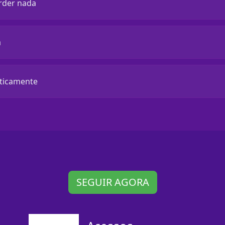
erder nada
a
aticamente
SEGUIR AGORA