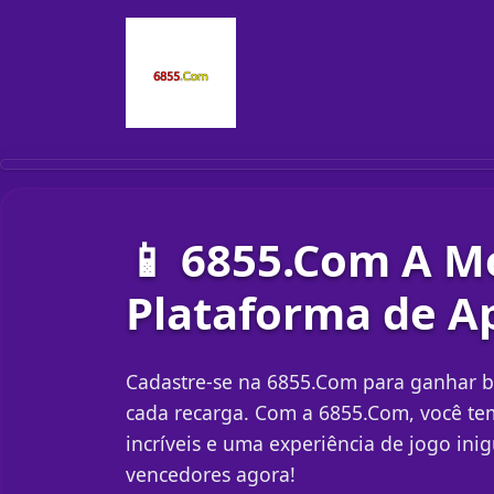
📱 6855.Com A M
Plataforma de A
Cadastre-se na 6855.Com para ganhar 
cada recarga. Com a 6855.Com, você t
incríveis e uma experiência de jogo inig
vencedores agora!