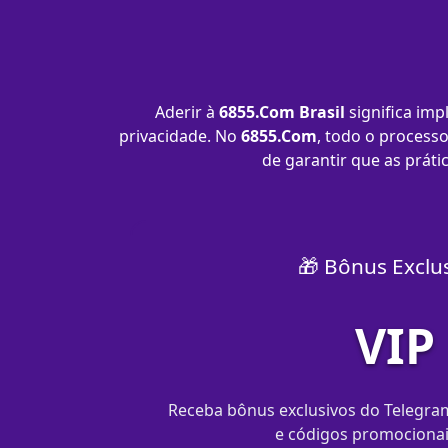
Aderir à
6855.Com Brasil
significa imp
privacidade. No
6855.Com
, todo o process
de garantir que as prát
🎁 Bônus Exclu
VIP
Receba bônus exclusivos do Telegra
e códigos promocionai