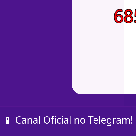
📱 Canal Oficial no Telegram!