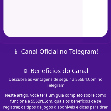
📱 Canal Oficial no Telegram!
📱 Benefícios do Canal
Descubra as vantagens de seguir a 556Brl.Com no
Telegram
Neste artigo, você terá um guia completo sobre como
funciona a 556Brl.Com, quais os benefícios de se
registrar, os tipos de jogos disponíveis e dicas para tirar