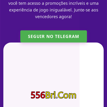
você tem acesso a promoções incríveis e uma
experiência de jogo inigualável. Junte-se aos
vencedores agora!
SEGUIR NO TELEGRAM