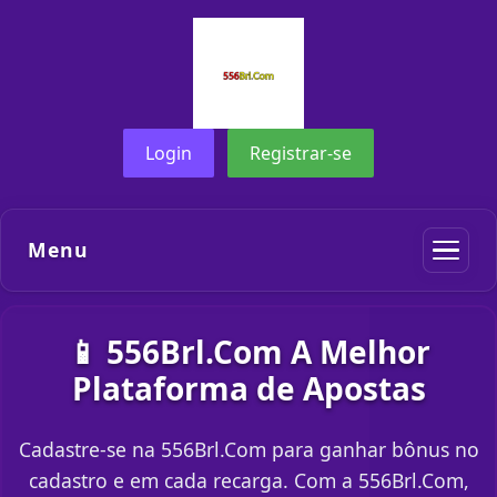
Login
Registrar-se
Menu
📱 556Brl.Com A Melhor
Plataforma de Apostas
Cadastre-se na 556Brl.Com para ganhar bônus no
cadastro e em cada recarga. Com a 556Brl.Com,