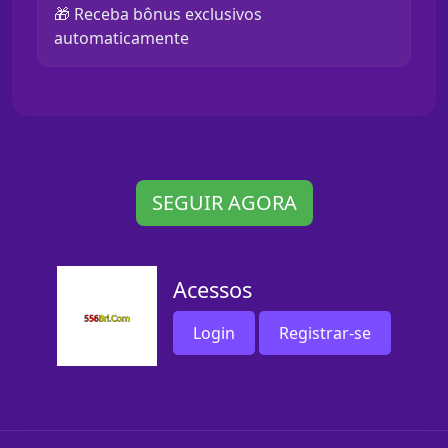
🎁 Receba bônus exclusivos
automaticamente
SEGUIR AGORA
Acessos
Login
Registrar-se