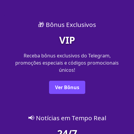
🎁 Bônus Exclusivos
VIP
Receba bônus exclusivos do Telegram,
promoções especiais e códigos promocionais
únicos!
Ver Bônus
📢 Notícias em Tempo Real
24/7