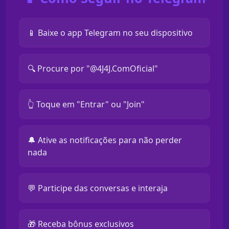
📱 Baixe o app Telegram no seu dispositivo
🔍 Procure por "@4J4J.ComOficial"
👆 Toque em "Entrar" ou "Join"
🔔 Ative as notificações para não perder
nada
💬 Participe das conversas e interaja
🎁 Receba bônus exclusivos