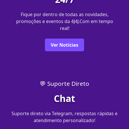
Fique por dentro de todas as novidades,
promoções e eventos da 4J4J.Com em tempo
real!
Ver Notícias
💬 Suporte Direto
Chat
Suporte direto via Telegram, respostas rápidas e
atendimento personalizado!