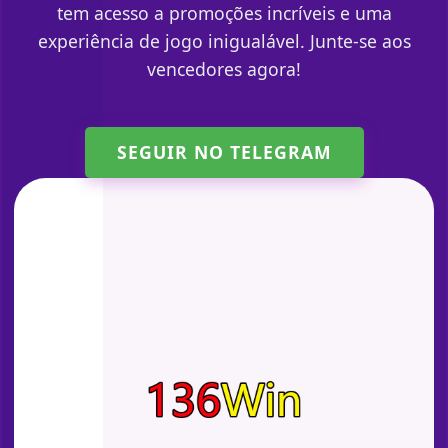
tem acesso a promoções incríveis e uma
experiência de jogo inigualável. Junte-se aos
vencedores agora!
SEGUIR NO TELEGRAM