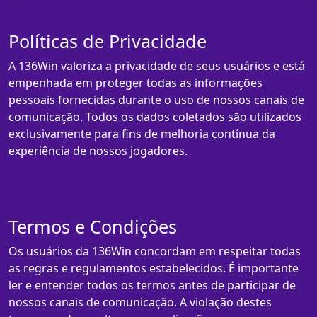
Políticas de Privacidade
A 136Win valoriza a privacidade de seus usuários e está
empenhada em proteger todas as informações
pessoais fornecidas durante o uso de nossos canais de
comunicação. Todos os dados coletados são utilizados
exclusivamente para fins de melhoria contínua da
experiência de nossos jogadores.
Termos e Condições
Os usuários da 136Win concordam em respeitar todas
as regras e regulamentos estabelecidos. É importante
ler e entender todos os termos antes de participar de
nossos canais de comunicação. A violação destes